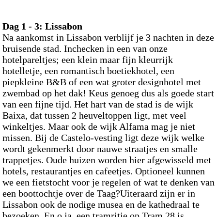
Dag 1 - 3:
Lissabon
Na aankomst in Lissabon verblijf je 3 nachten in deze
bruisende stad. Inchecken in een van onze
hotelpareltjes; een klein maar fijn kleurrijk
hotelletje, een romantisch boetiekhotel, een
piepkleine B&B of een wat groter designhotel met
zwembad op het dak! Keus genoeg dus als goede start
van een fijne tijd. Het hart van de stad is de wijk
Baixa, dat tussen 2 heuveltoppen ligt, met veel
winkeltjes. Maar ook de wijk Alfama mag je niet
missen. Bij de Castelo-vesting ligt deze wijk welke
wordt gekenmerkt door nauwe straatjes en smalle
trappetjes. Oude huizen worden hier afgewisseld met
hotels, restaurantjes en cafeetjes. Optioneel kunnen
we een fietstocht voor je regelen of wat te denken van
een boottochtje over de Taag?Uiteraard zijn er in
Lissabon ook de nodige musea en de kathedraal te
bezoeken. En o ja, een tramritje op Tram 28 is