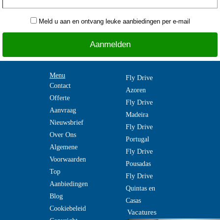
Meld u aan en ontvang leuke aanbiedingen per e-mail
Menu
Fly Drive
Contact
Azoren
Offerte
Fly Drive
Aanvraag
Madeira
Nieuwsbrief
Fly Drive
Over Ons
Portugal
Algemene
Fly Drive
Voorwaarden
Pousadas
Top
Fly Drive
Aanbiedingen
Quintas en
Blog
Casas
Cookiebeleid
Vacatures