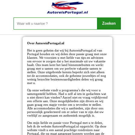
Over AutoreisPortugal.nl
Het is geen geheim dat wij bij AutoreisPortugal.nl van
Portugal houden en wij delen deze passie graag met onze
klanten. We voorzien u met liefde van tips en adviezen
om ervoor te zorgen dat u het maximale uit uw vakantie
haalt. Ons team kent het land binnenstebuiten en werkt
graag met u samen om uw perfecte vakantie samen te
stellen. Onze uitgebreide kennis beperkt zich niet alleen
tot de accommodaties, ook de geheime juweeltjes of nog
weinig bezochte bezienswaardigheden delen wij graag
met u.
Op onze website vindt u programma’s die wij voor u
samengesteld hebben. Had u zelf al iets in gedachten wat
u niet direct kan vinden? Aarzel niet en vraag vrijblijvend
een offerte aan. Onze mogelijkheden zijn divers en wij
gaan graag een stapje verder om u tevreden te stellen.
Alle accommodaties die wij u aanbieden, zijn door ons
persoonlijk geselecteerd om er zeker van te zijn dat uw
verblijf zo aangenaam en authentiek mogelijk is.
Om mijn liefde en passie voor Portugal met u te delen,
heb ik de website AutoreisPortugal.nl opgericht. Op deze
website vindt u een aantal prachtige rondreizen naar
Portugal, die op maat aangepast kunnen worden aan de