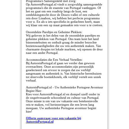
Programma's Samengesteld met Zorg:
Op AutoreisPortugal.nl vindt u zorgvuldig samengestelde
programma's die de essentie van Portugal vastleggen. Of
het nu gaat om een roadtrip langs de kust, een
ontdekkingstocht door de Douro-vallei of een culturele
reis door Lissabon, wij hebben het perfecte programma
voor u. En als u iets specifieks in gedachten heeft, staan
wij klaar om een op maat gemaakte reis voor u te creëren.
Onontdekte Pareltjes en Geheime Plekken:
Wij geloven in het delen van de onontdekte pareltjes en
geheime plekken van Portugal. Ons team kent het land
binnenstebuiten en onthult graag de minder bezochte
bezienswaardigheden die uw reis authentiek maken. Van
charmante dorpjes tot lokale markten, wij openen de deur
naar een ander Portugal.
Accommodaties die Een Verhaal Vertellen:
Bij AutoreisPortugal.nl gaan we verder dan gewoon
overnachten. Onze accommodaties zijn persoonlijk
geselecteerd om ervoor te zorgen dat uw verblijf
aangenaam en authentiek is. Van historische herenhuizen
tot sfeervolle boetiekhotels, elk verblijf vertelt een uniek
verhaal.
AutoreisPortugal.nl - Uw Authentieke Portugese Avontuur
Begint Hier:
Kies voor AutoreisPortugal.nl en dompel uzelf onder in
de ongeëvenaarde schoonheid en cultuur van Portugal.
Onze missie is om van uw vakantie een betekenisvolle
reis te maken, vol herinneringen die een leven lang
meegaan. Uw authentieke Portugese avontuur begint
hier!
Offerte aanvraag voor een vakantie bij
AutoreisPortugal.nl