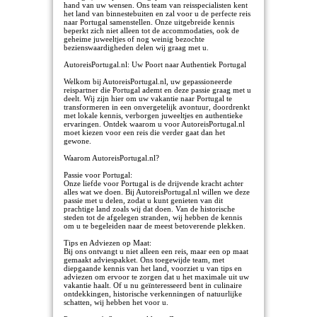
hand van uw wensen. Ons team van reisspecialisten kent
het land van binnestebuiten en zal voor u de perfecte reis
naar Portugal samenstellen. Onze uitgebreide kennis
beperkt zich niet alleen tot de accommodaties, ook de
geheime juweeltjes of nog weinig bezochte
bezienswaardigheden delen wij graag met u.
AutoreisPortugal.nl: Uw Poort naar Authentiek Portugal
Welkom bij AutoreisPortugal.nl, uw gepassioneerde
reispartner die Portugal ademt en deze passie graag met u
deelt. Wij zijn hier om uw vakantie naar Portugal te
transformeren in een onvergetelijk avontuur, doordrenkt
met lokale kennis, verborgen juweeltjes en authentieke
ervaringen. Ontdek waarom u voor AutoreisPortugal.nl
moet kiezen voor een reis die verder gaat dan het
gewone.
Waarom AutoreisPortugal.nl?
Passie voor Portugal:
Onze liefde voor Portugal is de drijvende kracht achter
alles wat we doen. Bij AutoreisPortugal.nl willen we deze
passie met u delen, zodat u kunt genieten van dit
prachtige land zoals wij dat doen. Van de historische
steden tot de afgelegen stranden, wij hebben de kennis
om u te begeleiden naar de meest betoverende plekken.
Tips en Adviezen op Maat:
Bij ons ontvangt u niet alleen een reis, maar een op maat
gemaakt adviespakket. Ons toegewijde team, met
diepgaande kennis van het land, voorziet u van tips en
adviezen om ervoor te zorgen dat u het maximale uit uw
vakantie haalt. Of u nu geïnteresseerd bent in culinaire
ontdekkingen, historische verkenningen of natuurlijke
schatten, wij hebben het voor u.