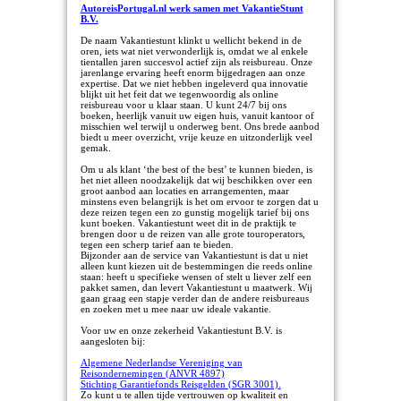
AutoreisPortugal.nl werk samen met VakantieStunt
B.V.
De naam Vakantiestunt klinkt u wellicht bekend in de
oren, iets wat niet verwonderlijk is, omdat we al enkele
tientallen jaren succesvol actief zijn als reisbureau. Onze
jarenlange ervaring heeft enorm bijgedragen aan onze
expertise. Dat we niet hebben ingeleverd qua innovatie
blijkt uit het feit dat we tegenwoordig als online
reisbureau voor u klaar staan. U kunt 24/7 bij ons
boeken, heerlijk vanuit uw eigen huis, vanuit kantoor of
misschien wel terwijl u onderweg bent. Ons brede aanbod
biedt u meer overzicht, vrije keuze en uitzonderlijk veel
gemak.
Om u als klant ‘the best of the best’ te kunnen bieden, is
het niet alleen noodzakelijk dat wij beschikken over een
groot aanbod aan locaties en arrangementen, maar
minstens even belangrijk is het om ervoor te zorgen dat u
deze reizen tegen een zo gunstig mogelijk tarief bij ons
kunt boeken. Vakantiestunt weet dit in de praktijk te
brengen door u de reizen van alle grote touroperators,
tegen een scherp tarief aan te bieden.
Bijzonder aan de service van Vakantiestunt is dat u niet
alleen kunt kiezen uit de bestemmingen die reeds online
staan: heeft u specifieke wensen of stelt u liever zelf een
pakket samen, dan levert Vakantiestunt u maatwerk. Wij
gaan graag een stapje verder dan de andere reisbureaus
en zoeken met u mee naar uw ideale vakantie.
Voor uw en onze zekerheid Vakantiestunt B.V. is
aangesloten bij:
Algemene Nederlandse Vereniging van
Reisondernemingen (ANVR 4897)
Stichting Garantiefonds Reisgelden (SGR 3001)
.
Zo kunt u te allen tijde vertrouwen op kwaliteit en