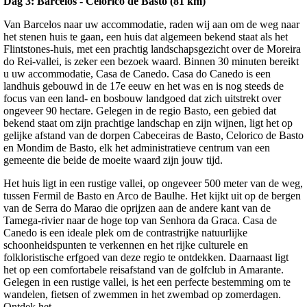
Dag 3:
Barcelos - Celorico de Basto (81 km)
Van Barcelos naar uw accommodatie, raden wij aan om de weg naar
het stenen huis te gaan, een huis dat algemeen bekend staat als het
Flintstones-huis, met een prachtig landschapsgezicht over de Moreira
do Rei-vallei, is zeker een bezoek waard. Binnen 30 minuten bereikt
u uw accommodatie, Casa de Canedo. Casa do Canedo is een
landhuis gebouwd in de 17e eeuw en het was en is nog steeds de
focus van een land- en bosbouw landgoed dat zich uitstrekt over
ongeveer 90 hectare. Gelegen in de regio Basto, een gebied dat
bekend staat om zijn prachtige landschap en zijn wijnen, ligt het op
gelijke afstand van de dorpen Cabeceiras de Basto, Celorico de Basto
en Mondim de Basto, elk het administratieve centrum van een
gemeente die beide de moeite waard zijn jouw tijd.
Het huis ligt in een rustige vallei, op ongeveer 500 meter van de weg,
tussen Fermil de Basto en Arco de Baulhe. Het kijkt uit op de bergen
van de Serra do Marao die oprijzen aan de andere kant van de
Tamega-rivier naar de hoge top van Senhora da Graca. Casa de
Canedo is een ideale plek om de contrastrijke natuurlijke
schoonheidspunten te verkennen en het rijke culturele en
folkloristische erfgoed van deze regio te ontdekken. Daarnaast ligt
het op een comfortabele reisafstand van de golfclub in Amarante.
Gelegen in een rustige vallei, is het een perfecte bestemming om te
wandelen, fietsen of zwemmen in het zwembad op zomerdagen.
Ontdek het.