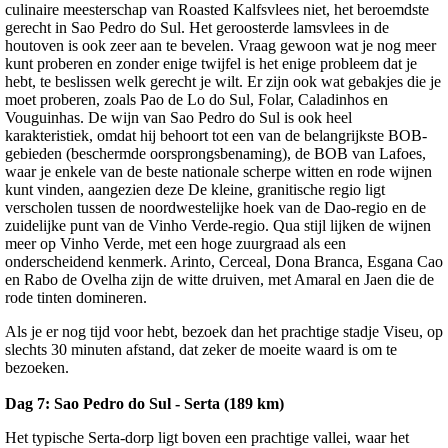
culinaire meesterschap van Roasted Kalfsvlees niet, het beroemdste
gerecht in Sao Pedro do Sul. Het geroosterde lamsvlees in de
houtoven is ook zeer aan te bevelen. Vraag gewoon wat je nog meer
kunt proberen en zonder enige twijfel is het enige probleem dat je
hebt, te beslissen welk gerecht je wilt. Er zijn ook wat gebakjes die je
moet proberen, zoals Pao de Lo do Sul, Folar, Caladinhos en
Vouguinhas. De wijn van Sao Pedro do Sul is ook heel
karakteristiek, omdat hij behoort tot een van de belangrijkste BOB-
gebieden (beschermde oorsprongsbenaming), de BOB van Lafoes,
waar je enkele van de beste nationale scherpe witten en rode wijnen
kunt vinden, aangezien deze De kleine, granitische regio ligt
verscholen tussen de noordwestelijke hoek van de Dao-regio en de
zuidelijke punt van de Vinho Verde-regio. Qua stijl lijken de wijnen
meer op Vinho Verde, met een hoge zuurgraad als een
onderscheidend kenmerk. Arinto, Cerceal, Dona Branca, Esgana Cao
en Rabo de Ovelha zijn de witte druiven, met Amaral en Jaen die de
rode tinten domineren.
Als je er nog tijd voor hebt, bezoek dan het prachtige stadje Viseu, op
slechts 30 minuten afstand, dat zeker de moeite waard is om te
bezoeken.
Dag 7: Sao Pedro do Sul - Serta (189 km)
Het typische Serta-dorp ligt boven een prachtige vallei, waar het