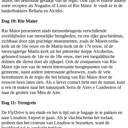
Maior, het bekendste gebakje van de regio. Ook zijn er enkele andere
zoete recepten als Nogados of Lions of Rio Maior. Je vindt ze in de
banketbakkers Bellaria en Alcides.
Dag 10:
Rio Maior
Rio Maior presenteert sinds mensenheugenis verschillende
overblijfselen van menselijke bezigheden, en een rijke geschiedenis,
zichtbaar door zijn prachtige monumenten, zoals de Misericordia-
kerk uit de 16e eeuw en de Matriz-kerk uit de 17e eeuw, of de
nieuwsgierige Matriz-kerk uit het pittoreske dorpje Alcobertas,
gebouwd tussen de 14e en de 18e eeuw, met een megalithische
dolmen die dienst doet als zijkapel. Ook de zoutpannen van Rio
Maior zijn een van de meest interessante hoogtepunten van de
gemeente, naast andere interessante gebouwen, zoals de vele
herenhuizen in de regio die het belang van Rio Maior door de
eeuwen heen laten zien. Als u liever contact hebt met de natuur, kunt
u een rit maken naar het natuurpark Serra de Aires e Candeeiros of
naar de grotten van Mira de Aire.
Dag 11:
Terugreis
De FlyDrive is ten einde en het is tijd om je bagage in te pakken en
naar Lissabon Airport te gaan. Als je vluchtschema het toelaat,
probeer dan het centrum van Lissabon te bezoeken, want de
hoofdstad zal je aandacht trekken.