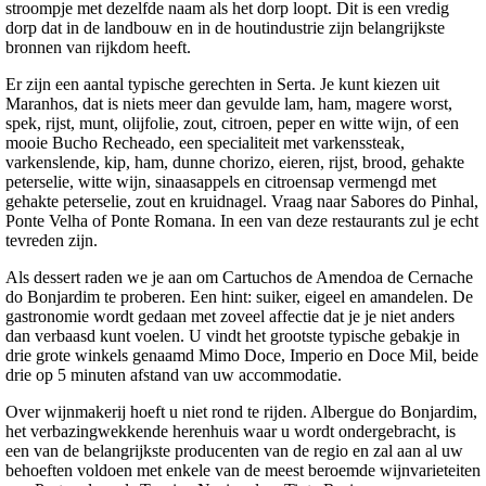
stroompje met dezelfde naam als het dorp loopt. Dit is een vredig
dorp dat in de landbouw en in de houtindustrie zijn belangrijkste
bronnen van rijkdom heeft.
Er zijn een aantal typische gerechten in Serta. Je kunt kiezen uit
Maranhos, dat is niets meer dan gevulde lam, ham, magere worst,
spek, rijst, munt, olijfolie, zout, citroen, peper en witte wijn, of een
mooie Bucho Recheado, een specialiteit met varkenssteak,
varkenslende, kip, ham, dunne chorizo, eieren, rijst, brood, gehakte
peterselie, witte wijn, sinaasappels en citroensap vermengd met
gehakte peterselie, zout en kruidnagel. Vraag naar Sabores do Pinhal,
Ponte Velha of Ponte Romana. In een van deze restaurants zul je echt
tevreden zijn.
Als dessert raden we je aan om Cartuchos de Amendoa de Cernache
do Bonjardim te proberen. Een hint: suiker, eigeel en amandelen. De
gastronomie wordt gedaan met zoveel affectie dat je je niet anders
dan verbaasd kunt voelen. U vindt het grootste typische gebakje in
drie grote winkels genaamd Mimo Doce, Imperio en Doce Mil, beide
drie op 5 minuten afstand van uw accommodatie.
Over wijnmakerij hoeft u niet rond te rijden. Albergue do Bonjardim,
het verbazingwekkende herenhuis waar u wordt ondergebracht, is
een van de belangrijkste producenten van de regio en zal aan al uw
behoeften voldoen met enkele van de meest beroemde wijnvarieteiten