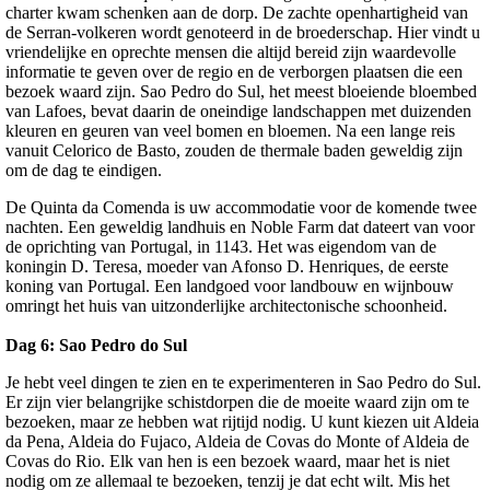
charter kwam schenken aan de dorp. De zachte openhartigheid van
de Serran-volkeren wordt genoteerd in de broederschap. Hier vindt u
vriendelijke en oprechte mensen die altijd bereid zijn waardevolle
informatie te geven over de regio en de verborgen plaatsen die een
bezoek waard zijn. Sao Pedro do Sul, het meest bloeiende bloembed
van Lafoes, bevat daarin de oneindige landschappen met duizenden
kleuren en geuren van veel bomen en bloemen. Na een lange reis
vanuit Celorico de Basto, zouden de thermale baden geweldig zijn
om de dag te eindigen.
De Quinta da Comenda is uw accommodatie voor de komende twee
nachten. Een geweldig landhuis en Noble Farm dat dateert van voor
de oprichting van Portugal, in 1143. Het was eigendom van de
koningin D. Teresa, moeder van Afonso D. Henriques, de eerste
koning van Portugal. Een landgoed voor landbouw en wijnbouw
omringt het huis van uitzonderlijke architectonische schoonheid.
Dag 6:
Sao Pedro do Sul
Je hebt veel dingen te zien en te experimenteren in Sao Pedro do Sul.
Er zijn vier belangrijke schistdorpen die de moeite waard zijn om te
bezoeken, maar ze hebben wat rijtijd nodig. U kunt kiezen uit Aldeia
da Pena, Aldeia do Fujaco, Aldeia de Covas do Monte of Aldeia de
Covas do Rio. Elk van hen is een bezoek waard, maar het is niet
nodig om ze allemaal te bezoeken, tenzij je dat echt wilt. Mis het