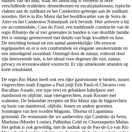
midden van het land, waar het landschap is verdeeld in twee
verschillende realiteiten: dennenbomen en eucalyptusbossen, typische
vlakten aan de zuidkant en het Candeeiros-gebergte aan de zuidkant.
noorden. Het is in Rio Maior dat het hoofdkwartier van de Serra de
Aires en het Candeeiros Natuurpark zich bevindt. Hier arriveert u bij
uw accommodatie, Casa do Foral, een traditionele constructie van de
regio Ribatejo die al vier generaties in handen is van dezelfde familie.
Het is onlangs gerenoveerd met details van hoge kwaliteit en luxe.
De inrichting bestaat uit een aantal aantrekkelijke 18e-eeuwse
tegelpanelen en er is een comfortabele en elegante snookerruimte en
een uitnodigend zwembad. Omringd door de natuur, voltooid door
zijn betoverende tuin, is het ideaal voor degenen die rust, natuur,
privacy en levenskwaliteit voorrecht. Er zijn uitstekende stranden op
korte reisafstand.
De regio Rio Maior heeft ook een rijke gastronomie te bieden, tussen
visgerechten zoals Enguias a Paul (stijl Eels Paul) of Chicaros com
Bacalhau Assado, een type erwt en gebakken kabeljauw met
maisbrood en olijfolie, naar vleesgerechten, zoals Rooster met
walnoten. De bekendste recepten uit Rio Maior zijn de bijgerechten
op basis van maisbrood, olijfolie, bonen en andere groenten.
Sommigen van hen worden Magusto, Tiborna of Lapardana
genoemd. De restaurants die we aanbevelen zijn Cantinho da Serra,
Maeluisa (Moeder Louise), Palhinhas Gold en Churrasqueira Matias.
Het gebak is ook geweldig, met de nadruk op de Pao-de-Lo van Rio