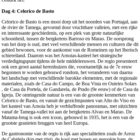
Dag 4:
Celorico de Basto
Celorico de Basto is een mooi dorp uit het noorden van Portugal, aan
de rivier de Tamega, gevormd door vruchtbare valleien, met een rijke
en interessante geschiedenis, op een plek van grote natuurlijke
schoonheid, tussen de bergketens Barroso en Marao. De oorsprong
van het dorp is oud, met veel verschillende mensen en culturen die dit
gebied bewonen, voor de aankomst van de Romeinen op het Iberisch
schiereiland. Daarom was het Arnoias-kasteel het strategische
verdedigingspunt tijdens de hele middeleeuwen. De regio presenteert
ook een groot aantal herenhuizen die, voornamelijk na de 7e eeuw
begonnen te worden gebouwd rondom, het veranderen van daarna
het landschap met verschillende barokke elementen, met de regionale
materialen, zoals de Casa do Campo, de Boa Vista en Outeiro Solars
, de Casa da Portela, de Gandarela, de Prado (9e eeuw) of de Casa da
Igreja. De omringende natuur is een van de grootste kenmerken van
Celorico de Basto, en vanuit de gezichtspunten van Alto do Viso en
het kasteel van Arnoia heb je verbluffende panoramas, met uitzichten
vanaf de Tamega-vallei tot aan de bergketens Alvao en Marao. De
Matama-brug is ook een icoon, gebouwd in 1935, het is een van de
grootste granieten bruggen van heel Europa.
De gastronomie van de regio is rijk aan specialiteiten zoals de Arroz
de Cabidela (kip met rijst), de kool met bonen en gerookte ham, de