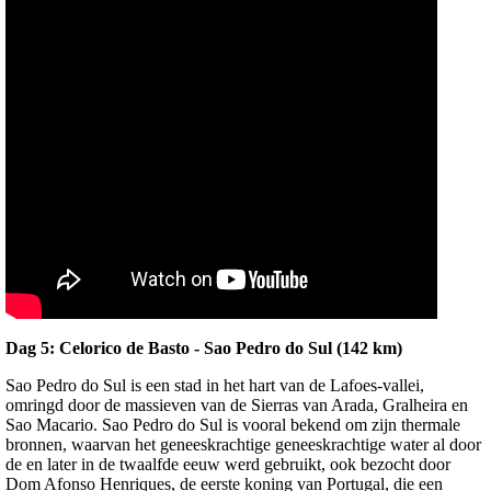
Dag 5:
Celorico de Basto - Sao Pedro do Sul (142 km)
Sao Pedro do Sul is een stad in het hart van de Lafoes-vallei,
omringd door de massieven van de Sierras van Arada, Gralheira en
Sao Macario. Sao Pedro do Sul is vooral bekend om zijn thermale
bronnen, waarvan het geneeskrachtige geneeskrachtige water al door
de en later in de twaalfde eeuw werd gebruikt, ook bezocht door
Dom Afonso Henriques, de eerste koning van Portugal, die een