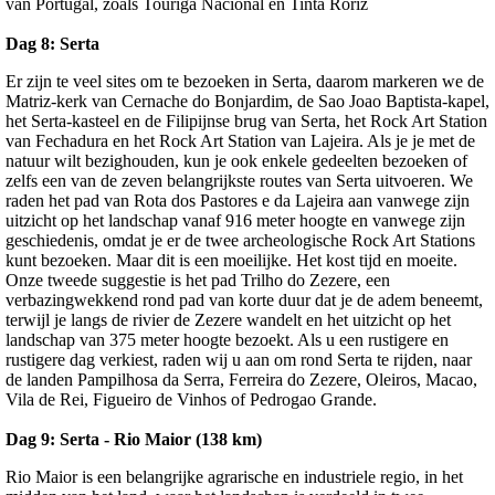
van Portugal, zoals Touriga Nacional en Tinta Roriz
Dag 8:
Serta
Er zijn te veel sites om te bezoeken in Serta, daarom markeren we de
Matriz-kerk van Cernache do Bonjardim, de Sao Joao Baptista-kapel,
het Serta-kasteel en de Filipijnse brug van Serta, het Rock Art Station
van Fechadura en het Rock Art Station van Lajeira. Als je je met de
natuur wilt bezighouden, kun je ook enkele gedeelten bezoeken of
zelfs een van de zeven belangrijkste routes van Serta uitvoeren. We
raden het pad van Rota dos Pastores e da Lajeira aan vanwege zijn
uitzicht op het landschap vanaf 916 meter hoogte en vanwege zijn
geschiedenis, omdat je er de twee archeologische Rock Art Stations
kunt bezoeken. Maar dit is een moeilijke. Het kost tijd en moeite.
Onze tweede suggestie is het pad Trilho do Zezere, een
verbazingwekkend rond pad van korte duur dat je de adem beneemt,
terwijl je langs de rivier de Zezere wandelt en het uitzicht op het
landschap van 375 meter hoogte bezoekt. Als u een rustigere en
rustigere dag verkiest, raden wij u aan om rond Serta te rijden, naar
de landen Pampilhosa da Serra, Ferreira do Zezere, Oleiros, Macao,
Vila de Rei, Figueiro de Vinhos of Pedrogao Grande.
Dag 9: Serta - Rio Maior (138 km)
Rio Maior is een belangrijke agrarische en industriele regio, in het