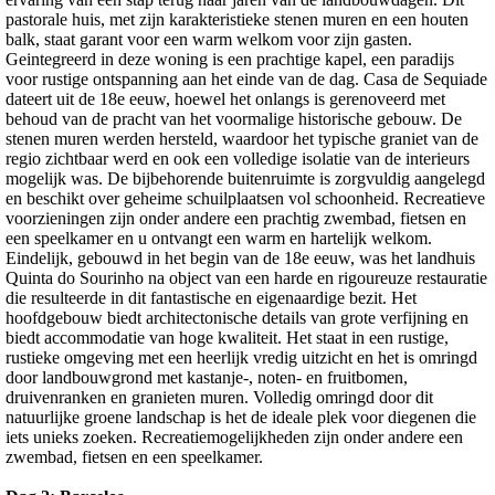
pastorale huis, met zijn karakteristieke stenen muren en een houten
balk, staat garant voor een warm welkom voor zijn gasten.
Geintegreerd in deze woning is een prachtige kapel, een paradijs
voor rustige ontspanning aan het einde van de dag. Casa de Sequiade
dateert uit de 18e eeuw, hoewel het onlangs is gerenoveerd met
behoud van de pracht van het voormalige historische gebouw. De
stenen muren werden hersteld, waardoor het typische graniet van de
regio zichtbaar werd en ook een volledige isolatie van de interieurs
mogelijk was. De bijbehorende buitenruimte is zorgvuldig aangelegd
en beschikt over geheime schuilplaatsen vol schoonheid. Recreatieve
voorzieningen zijn onder andere een prachtig zwembad, fietsen en
een speelkamer en u ontvangt een warm en hartelijk welkom.
Eindelijk, gebouwd in het begin van de 18e eeuw, was het landhuis
Quinta do Sourinho na object van een harde en rigoureuze restauratie
die resulteerde in dit fantastische en eigenaardige bezit. Het
hoofdgebouw biedt architectonische details van grote verfijning en
biedt accommodatie van hoge kwaliteit. Het staat in een rustige,
rustieke omgeving met een heerlijk vredig uitzicht en het is omringd
door landbouwgrond met kastanje-, noten- en fruitbomen,
druivenranken en granieten muren. Volledig omringd door dit
natuurlijke groene landschap is het de ideale plek voor diegenen die
iets unieks zoeken. Recreatiemogelijkheden zijn onder andere een
zwembad, fietsen en een speelkamer.