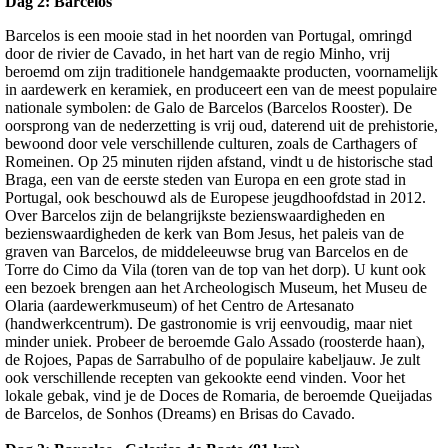
Dag 2: Barcelos
Barcelos is een mooie stad in het noorden van Portugal, omringd
door de rivier de Cavado, in het hart van de regio Minho, vrij
beroemd om zijn traditionele handgemaakte producten, voornamelijk
in aardewerk en keramiek, en produceert een van de meest populaire
nationale symbolen: de Galo de Barcelos (Barcelos Rooster). De
oorsprong van de nederzetting is vrij oud, daterend uit de prehistorie,
bewoond door vele verschillende culturen, zoals de Carthagers of
Romeinen. Op 25 minuten rijden afstand, vindt u de historische stad
Braga, een van de eerste steden van Europa en een grote stad in
Portugal, ook beschouwd als de Europese jeugdhoofdstad in 2012.
Over Barcelos zijn de belangrijkste bezienswaardigheden en
bezienswaardigheden de kerk van Bom Jesus, het paleis van de
graven van Barcelos, de middeleeuwse brug van Barcelos en de
Torre do Cimo da Vila (toren van de top van het dorp). U kunt ook
een bezoek brengen aan het Archeologisch Museum, het Museu de
Olaria (aardewerkmuseum) of het Centro de Artesanato
(handwerkcentrum). De gastronomie is vrij eenvoudig, maar niet
minder uniek. Probeer de beroemde Galo Assado (roosterde haan),
de Rojoes, Papas de Sarrabulho of de populaire kabeljauw. Je zult
ook verschillende recepten van gekookte eend vinden. Voor het
lokale gebak, vind je de Doces de Romaria, de beroemde Queijadas
de Barcelos, de Sonhos (Dreams) en Brisas do Cavado.