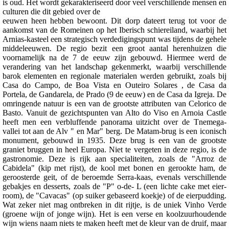
is oud. Het wordt gekarakteriseerd door veel verschillende mensen en
culturen die dit gebied over de
eeuwen heen hebben bewoont. Dit dorp dateert terug tot voor de
aankomst van de Romeinen op het Iberisch schiereiland, waarbij het
Arnias-kasteel een strategisch verdedigingspunt was tijdens de gehele
middeleeuwen. De regio bezit een groot aantal herenhuizen die
voornamelijk na de 7 de eeuw zijn gebouwd. Hiermee werd de
verandering van het landschap gekenmerkt, waarbij verschillende
barok elementen en regionale materialen werden gebruikt, zoals bij
Casa do Campo, de Boa Vista en Outeiro Solares , de Casa da
Portela, de Gandarela, de Prado (9 de eeuw) en de Casa da Igreja. De
omringende natuur is een van de grootste attributen van Celorico de
Basto. Vanuit de gezichtspunten van Alto do Viso en Arnoia Castle
heeft men een verbluffende panorama uitzicht over de Tnemega-
vallei tot aan de Alv " en Mar" berg. De Matam-brug is een iconisch
monument, gebouwd in 1935. Deze brug is een van de grootste
graniet bruggen in heel Europa. Niet te vergeten in deze regio, is de
gastronomie. Deze is rijk aan specialiteiten, zoals de "Arroz de
Cabidela" (kip met rijst), de kool met bonen en gerookte ham, de
geroosterde geit, of de beroemde Serra-kaas, evenals verschillende
gebakjes en desserts, zoals de "P" o-de- L (een lichte cake met eier-
room), de "Cavacas" (op suiker gebaseerd koekje) of de eierpudding.
Wat zeker niet mag ontbreken in dit rijtje, is de uniek Vinho Verde
(groene wijn of jonge wijn). Het is een verse en koolzuurhoudende
wijn wiens naam niets te maken heeft met de kleur van de druif, maar