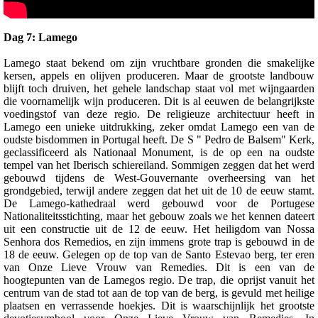
Dag 7: Lamego
Lamego staat bekend om zijn vruchtbare gronden die smakelijke
kersen, appels en olijven produceren. Maar de grootste landbouw
blijft toch druiven, het gehele landschap staat vol met wijngaarden
die voornamelijk wijn produceren. Dit is al eeuwen de belangrijkste
voedingstof van deze regio. De religieuze architectuur heeft in
Lamego een unieke uitdrukking, zeker omdat Lamego een van de
oudste bisdommen in Portugal heeft. De S " Pedro de Balsem" Kerk,
geclassificeerd als Nationaal Monument, is de op een na oudste
tempel van het Iberisch schiereiland. Sommigen zeggen dat het werd
gebouwd tijdens de West-Gouvernante overheersing van het
grondgebied, terwijl andere zeggen dat het uit de 10 de eeuw stamt.
De Lamego-kathedraal werd gebouwd voor de Portugese
Nationaliteitsstichting, maar het gebouw zoals we het kennen dateert
uit een constructie uit de 12 de eeuw. Het heiligdom van Nossa
Senhora dos Remedios, en zijn immens grote trap is gebouwd in de
18 de eeuw. Gelegen op de top van de Santo Estevao berg, ter eren
van Onze Lieve Vrouw van Remedies. Dit is een van de
hoogtepunten van de Lamegos regio. De trap, die oprijst vanuit het
centrum van de stad tot aan de top van de berg, is gevuld met heilige
plaatsen en verrassende hoekjes. Dit is waarschijnlijk het grootste