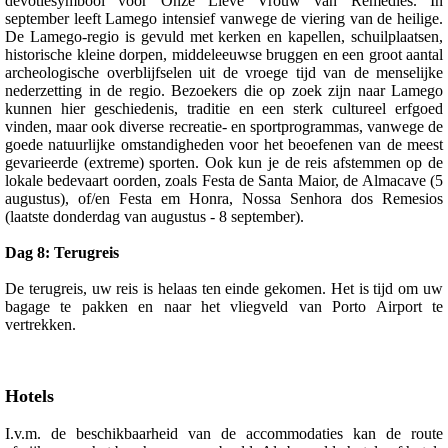
devotiesymbool voor Onze Lieve Vrouw van Remedies. In
september leeft Lamego intensief vanwege de viering van de heilige.
De Lamego-regio is gevuld met kerken en kapellen, schuilplaatsen,
historische kleine dorpen, middeleeuwse bruggen en een groot aantal
archeologische overblijfselen uit de vroege tijd van de menselijke
nederzetting in de regio. Bezoekers die op zoek zijn naar Lamego
kunnen hier geschiedenis, traditie en een sterk cultureel erfgoed
vinden, maar ook diverse recreatie- en sportprogrammas, vanwege de
goede natuurlijke omstandigheden voor het beoefenen van de meest
gevarieerde (extreme) sporten. Ook kun je de reis afstemmen op de
lokale bedevaart oorden, zoals Festa de Santa Maior, de Almacave (5
augustus), of/en Festa em Honra, Nossa Senhora dos Remesios
(laatste donderdag van augustus - 8 september).
Dag 8: Terugreis
De terugreis, uw reis is helaas ten einde gekomen. Het is tijd om uw
bagage te pakken en naar het vliegveld van Porto Airport te
vertrekken.
Hotels
I.v.m. de beschikbaarheid van de accommodaties kan de route