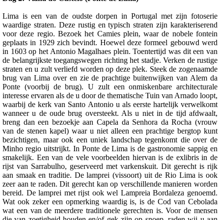
Lima is een van de oudste dorpen in Portugal met zijn fotoserie
waardige straten. Deze rustig en typisch straten zijn karakteriserend
voor deze regio. Bezoek het Camies plein, waar de nobele fontein
geplaats in 1929 zich bevindt. Hoewel deze formeel gebouwd werd
in 1603 op het Antonio Magalhaes plein. Toentertijd was dit een van
de belangrijkste toegangswegen richting het stadje. Verken de rustige
straten en u zult verliefd worden op deze plek. Steek de zogenaamde
brug van Lima over en zie de prachtige buitenwijken van Alem da
Ponte (voorbij de brug). U zult een onmiskenbare architecturale
interesse ervaren als de u door de thematische Tuin van Arnado loopt,
waarbij de kerk van Santo Antonio u als eerste hartelijk verwelkomt
wanneer u de oude brug oversteekt. Als u niet in de tijd afdwaalt,
breng dan een bezoekje aan Capela da Senhora da Rocha (vrouw
van de stenen kapel) waar u niet alleen een prachtige bergtop kunt
bezichtigen, maar ook een uniek landschap tegenkomt die over de
Minho regio uitstrijkt. In Ponte de Lima is de gastronomie sappig en
smakelijk. Een van de vele voorbeelden hiervan is de exlibris in de
rijst van Sarrabulho, geserveerd met varkenskuit. Dit gerecht is rijk
aan smaak en traditie. De lamprei (vissoort) uit de Rio Lima is ook
zeer aan te raden. Dit gerecht kan op verschillende manieren worden
bereid. De lamprei met rijst ook wel Lampreia Bordaleza genoemd.
Wat ook zeker een opmerking waardig is, is de Cod van Cebolada
wat een van de meerdere traditionele gerechten is. Voor de mensen
die van zoetigheid houden en/of gek zijn op snoep, raden wij u aan