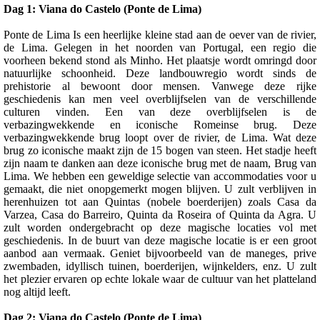
Dag 1: Viana do Castelo (Ponte de Lima)
Ponte de Lima Is een heerlijke kleine stad aan de oever van de rivier,
de Lima. Gelegen in het noorden van Portugal, een regio die
voorheen bekend stond als Minho. Het plaatsje wordt omringd door
natuurlijke schoonheid. Deze landbouwregio wordt sinds de
prehistorie al bewoont door mensen. Vanwege deze rijke
geschiedenis kan men veel overblijfselen van de verschillende
culturen vinden. Een van deze overblijfselen is de
verbazingwekkende en iconische Romeinse brug. Deze
verbazingwekkende brug loopt over de rivier, de Lima. Wat deze
brug zo iconische maakt zijn de 15 bogen van steen. Het stadje heeft
zijn naam te danken aan deze iconische brug met de naam, Brug van
Lima. We hebben een geweldige selectie van accommodaties voor u
gemaakt, die niet onopgemerkt mogen blijven. U zult verblijven in
herenhuizen tot aan Quintas (nobele boerderijen) zoals Casa da
Varzea, Casa do Barreiro, Quinta da Roseira of Quinta da Agra. U
zult worden ondergebracht op deze magische locaties vol met
geschiedenis. In de buurt van deze magische locatie is er een groot
aanbod aan vermaak. Geniet bijvoorbeeld van de maneges, prive
zwembaden, idyllisch tuinen, boerderijen, wijnkelders, enz. U zult
het plezier ervaren op echte lokale waar de cultuur van het platteland
nog altijd leeft.
Dag 2: Viana do Castelo (Ponte de Lima)