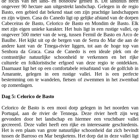
de focus van het land- en bosbouw gebied is. Dit landhuis heeft
ongeveer 90 hectare aan uitgestrekt landschap. Gelegen in de regio
Basto, een gebied dat bekend staat om zijn prachtige landschappen
en zijn wijnen. Casa do Canedo ligt op gelijke afstand van de dorpen
Cabeceiras de Basto, Celorico de Basto en Mondim de Basto. Elk
met zijn eigen unieke karakter. Het huis ligt in een rustige vallei, op
ongeveer 500 meter van de weg, tussen Fermil de Basto en Arco de
Baulhe. Het kijkt uit op de bergen van de Serra do Mar die aan de
andere kant van de Tmega-rivier liggen, tot aan de hoge top van
Senhora da Graca. Casa de Canedo is een ideale plek om de
contrastrijke natuurlijke schoonheid te verkennen en het rijke
culturele en folkloristische erfgoed van deze regio te ontdekken.
Daarnaast ligt het op een comfortabele reisafstand van de golfclub in
Amarante, gelegen in een rustige vallei. Het is een perfecte
bestemming om te wandelen, fietsen of zwemmen in het zwembad
op zomerdagen.
Dag 5: Celorico de Basto
Celorico de Basto is een mooi dorp gelegen in het noorden van
Portugal, aan de rivier de Tennega. Deze rivier heeft zijn weg
gevonden door het landschap en hiermee een vruchtbare vallei
gecreeerd. Deze vallei heeft een rijke en interessante geschiedenis.
Het is een plaats van grote natuurlijke schoonheid dat zich bevindt
tussen de Barroso en Mar bergketens. Het dorp dat in deze vallei ligt