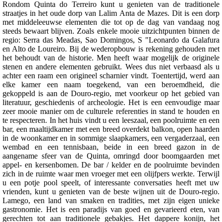
Rondom Quinta do Terreiro kunt u genieten van de traditionele
straatjes in het oude dorp van Lalim Anta de Mazes. Dit is een dorp
met middeleeuwse elementen die tot op de dag van vandaag nog
steeds bewaart blijven. Zoals enkele mooie uitzichtpunten binnen de
regio: Serra das Meadas, Sao Domingos, S "Leonardo da Galafura
en Alto de Loureiro. Bij de wederopbouw is rekening gehouden met
het behoudt van de historie. Men heeft waar mogelijk de originele
stenen en andere elementen gebruikt. Wees dus niet verbaasd als u
achter een raam een origineel scharnier vindt. Toentertijd, werd aan
elke kamer een naam toegekend, van een beroemdheid, die
gekoppeld is aan de Douro-regio, met voorkeur op het gebied van
literatuur, geschiedenis of archeologie. Het is een eenvoudige maar
zeer mooie manier om de culturele referenties in stand te houden en
te respecteren. In het huis vindt u een leeszaal, een poolruimte en een
bar, een maaltijdkamer met een breed overdekt balkon, open haarden
in de woonkamer en in sommige slaapkamers, een vergaderzaal, een
wembad en een tennisbaan, beide in een breed gazon in de
aangename sfeer van de Quinta, omringd door boomgaarden met
appel- en kersenbomen. De bar / kelder en de poolruimte bevinden
zich in de ruimte waar men vroeger met een olijfpers werkte. Terwijl
u een potje pool speelt, of interessante conversaties heeft met uw
vrienden, kunt u genieten van de beste wijnen uit de Douro-regio.
Lamego, een land van smaken en tradities, met zijn eigen unieke
gastronomie. Het is een paradijs van goed en gevarieerd eten, van
gerechten tot aan traditionele gebakjes. Het dappere konijn, het