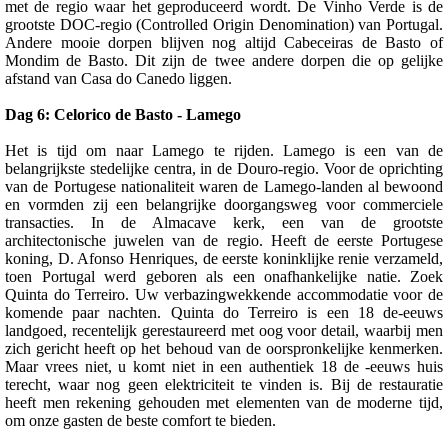
met de regio waar het geproduceerd wordt. De Vinho Verde is de
grootste DOC-regio (Controlled Origin Denomination) van Portugal.
Andere mooie dorpen blijven nog altijd Cabeceiras de Basto of
Mondim de Basto. Dit zijn de twee andere dorpen die op gelijke
afstand van Casa do Canedo liggen.
Dag 6: Celorico de Basto - Lamego
Het is tijd om naar Lamego te rijden. Lamego is een van de
belangrijkste stedelijke centra, in de Douro-regio. Voor de oprichting
van de Portugese nationaliteit waren de Lamego-landen al bewoond
en vormden zij een belangrijke doorgangsweg voor commerciele
transacties. In de Almacave kerk, een van de grootste
architectonische juwelen van de regio. Heeft de eerste Portugese
koning, D. Afonso Henriques, de eerste koninklijke renie verzameld,
toen Portugal werd geboren als een onafhankelijke natie. Zoek
Quinta do Terreiro. Uw verbazingwekkende accommodatie voor de
komende paar nachten. Quinta do Terreiro is een 18 de-eeuws
landgoed, recentelijk gerestaureerd met oog voor detail, waarbij men
zich gericht heeft op het behoud van de oorspronkelijke kenmerken.
Maar vrees niet, u komt niet in een authentiek 18 de -eeuws huis
terecht, waar nog geen elektriciteit te vinden is. Bij de restauratie
heeft men rekening gehouden met elementen van de moderne tijd,
om onze gasten de beste comfort te bieden.