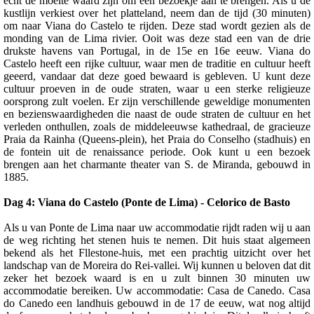
echt de moeite waard zijn om een bezoekje aan te brengen. Als u de
kustlijn verkiest over het platteland, neem dan de tijd (30 minuten)
om naar Viana do Castelo te rijden. Deze stad wordt gezien als de
monding van de Lima rivier. Ooit was deze stad een van de drie
drukste havens van Portugal, in de 15e en 16e eeuw. Viana do
Castelo heeft een rijke cultuur, waar men de traditie en cultuur heeft
geeerd, vandaar dat deze goed bewaard is gebleven. U kunt deze
cultuur proeven in de oude straten, waar u een sterke religieuze
oorsprong zult voelen. Er zijn verschillende geweldige monumenten
en bezienswaardigheden die naast de oude straten de cultuur en het
verleden onthullen, zoals de middeleeuwse kathedraal, de gracieuze
Praia da Rainha (Queens-plein), het Praia do Conselho (stadhuis) en
de fontein uit de renaissance periode. Ook kunt u een bezoek
brengen aan het charmante theater van S. de Miranda, gebouwd in
1885.
Dag 4: Viana do Castelo (Ponte de Lima) - Celorico de Basto
Als u van Ponte de Lima naar uw accommodatie rijdt raden wij u aan
de weg richting het stenen huis te nemen. Dit huis staat algemeen
bekend als het Fllestone-huis, met een prachtig uitzicht over het
landschap van de Moreira do Rei-vallei. Wij kunnen u beloven dat dit
zeker het bezoek waard is en u zult binnen 30 minuten uw
accommodatie bereiken. Uw accommodatie: Casa de Canedo. Casa
do Canedo een landhuis gebouwd in de 17 de eeuw, wat nog altijd