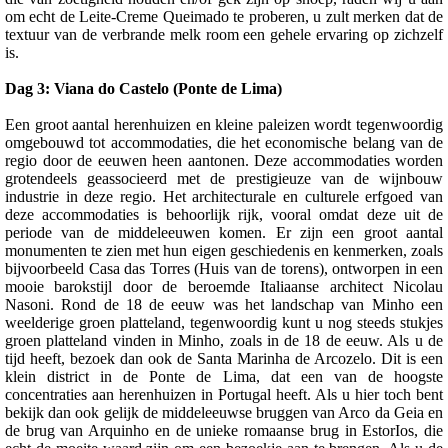
om echt de Leite-Creme Queimado te proberen, u zult merken dat de
textuur van de verbrande melk room een gehele ervaring op zichzelf
is.
Dag 3: Viana do Castelo (Ponte de Lima)
Een groot aantal herenhuizen en kleine paleizen wordt tegenwoordig
omgebouwd tot accommodaties, die het economische belang van de
regio door de eeuwen heen aantonen. Deze accommodaties worden
grotendeels geassocieerd met de prestigieuze van de wijnbouw
industrie in deze regio. Het architecturale en culturele erfgoed van
deze accommodaties is behoorlijk rijk, vooral omdat deze uit de
periode van de middeleeuwen komen. Er zijn een groot aantal
monumenten te zien met hun eigen geschiedenis en kenmerken, zoals
bijvoorbeeld Casa das Torres (Huis van de torens), ontworpen in een
mooie barokstijl door de beroemde Italiaanse architect Nicolau
Nasoni. Rond de 18 de eeuw was het landschap van Minho een
weelderige groen platteland, tegenwoordig kunt u nog steeds stukjes
groen platteland vinden in Minho, zoals in de 18 de eeuw. Als u de
tijd heeft, bezoek dan ook de Santa Marinha de Arcozelo. Dit is een
klein district in de Ponte de Lima, dat een van de hoogste
concentraties aan herenhuizen in Portugal heeft. Als u hier toch bent
bekijk dan ook gelijk de middeleeuwse bruggen van Arco da Geia en
de brug van Arquinho en de unieke romaanse brug in EstorIos, die