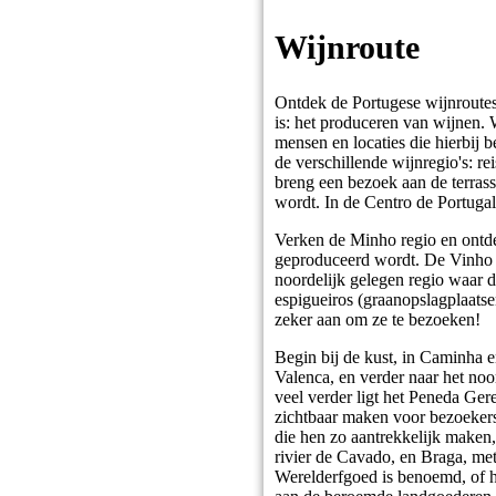
Wijnroute
Ontdek de Portugese wijnroutes
is: het produceren van wijnen. 
mensen en locaties die hierbij 
de verschillende wijnregio's: 
breng een bezoek aan de terras
wordt. In de Centro de Portugal 
Verken de Minho regio en ontde
geproduceerd wordt. De Vinho V
noordelijk gelegen regio waar d
espigueiros (graanopslagplaatse
zeker aan om ze te bezoeken!
Begin bij de kust, in Caminha 
Valenca, en verder naar het no
veel verder ligt het Peneda Ge
zichtbaar maken voor bezoeker
die hen zo aantrekkelijk maken,
rivier de Cavado, en Braga, met
Werelderfgoed is benoemd, of he