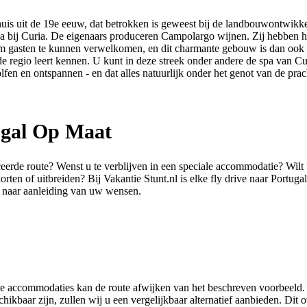
uis uit de 19e eeuw, dat betrokken is geweest bij de landbouwontwikk
pa bij Curia. De eigenaars produceren Campolargo wijnen. Zij hebben h
m gasten te kunnen verwelkomen, en dit charmante gebouw is dan ook e
n de regio leert kennen. U kunt in deze streek onder andere de spa van C
lfen en ontspannen - en dat alles natuurlijk onder het genot van de pra
ugal Op Maat
eerde route? Wenst u te verblijven in een speciale accommodatie? Wilt 
orten of uitbreiden? Bij Vakantie Stunt.nl is elke fly drive naar Portuga
 naar aanleiding van uw wensen.
de accommodaties kan de route afwijken van het beschreven voorbeeld. A
hikbaar zijn, zullen wij u een vergelijkbaar alternatief aanbieden. Dit 