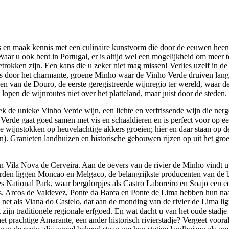
 en maak kennis met een culinaire kunstvorm die door de eeuwen heen 
Waar u ook bent in Portugal, er is altijd wel een mogelijkheid om meer
betrokken zijn. Een kans die u zeker niet mag missen! Verlies uzelf in d
reis door het charmante, groene Minho waar de Vinho Verde druiven lang
sen van de Douro, de eerste geregistreerde wijnregio ter wereld, waar 
lopen de wijnroutes niet over het platteland, maar juist door de steden.
k de unieke Vinho Verde wijn, een lichte en verfrissende wijn die nerg
erde gaat goed samen met vis en schaaldieren en is perfect voor op e
e wijnstokken op heuvelachtige akkers groeien; hier en daar staan op d
n). Granieten landhuizen en historische gebouwen rijzen op uit het gr
en Vila Nova de Cerveira. Aan de oevers van de rivier de Minho vindt u
orden liggen Moncao en Melgaco, de belangrijkste producenten van de 
res National Park, waar bergdorpjes als Castro Laboreiro en Soajo een
s. Arcos de Valdevez, Ponte da Barca en Ponte de Lima hebben hun naa
 net als Viana do Castelo, dat aan de monding van de rivier de Lima li
 zijn traditionele regionale erfgoed. En wat dacht u van het oude stadje
t prachtige Amarante, een ander historisch rivierstadje? Vergeet voora