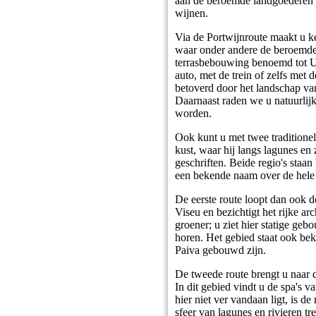
aan de beroemde landgoederen v
wijnen.
Via de Portwijnroute maakt u ke
waar onder andere de beroemde p
terrasbebouwing benoemd tot U
auto, met de trein of zelfs met
betoverd door het landschap van
Daarnaast raden we u natuurli
worden.
Ook kunt u met twee traditionel
kust, waar hij langs lagunes e
geschriften. Beide regio's staa
een bekende naam over de hele
De eerste route loopt dan ook 
Viseu en bezichtigt het rijke a
groener; u ziet hier statige ge
horen. Het gebied staat ook be
Paiva gebouwd zijn.
De tweede route brengt u naar d
In dit gebied vindt u de spa's 
hier niet ver vandaan ligt, is d
sfeer van lagunes en rivieren t