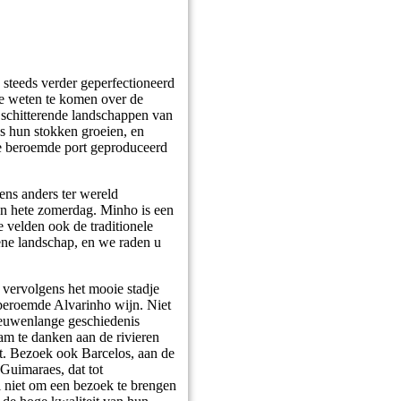
steeds verder geperfectioneerd
 te weten te komen over de
e schitterende landschappen van
s hun stokken groeien, en
de beroemde port geproduceerd
ens anders ter wereld
en hete zomerdag. Minho is een
e velden ook de traditionele
oene landschap, en we raden u
 vervolgens het mooie stadje
beroemde Alvarinho wijn. Niet
 eeuwenlange geschiedenis
m te danken aan de rivieren
gt. Bezoek ook Barcelos, aan de
 Guimaraes, dat tot
l niet om een bezoek te brengen