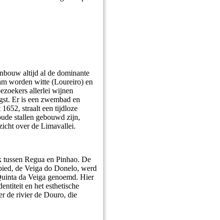
jnbouw altijd al de dominante
aam worden witte (Loureiro) en
ezoekers allerlei wijnen
ogst. Er is een zwembad en
652, straalt een tijdloze
 oude stallen gebouwd zijn,
zicht over de Limavallei.
ook tussen Regua en Pinhao. De
bied, de Veiga do Donelo, werd
Quinta da Veiga genoemd. Hier
titeit en het esthetische
er de rivier de Douro, die