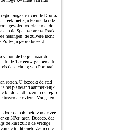
 de hoge kwaliteit van hun
 regio langs de rivier de Douro,
de streek met zijn kenmerkende
eren gevolgd worden: met de
adje aan de Spaanse grens. Raak
de hellingen, de zuivere lucht
e Portwijn geproduceerd
ao vanuit de bergen naar de
n al in de 12e eeuw genoemd in
inds de stichting van Portugal
en rotsen. U bezoekt de stad
 is het platteland aanmerkelijk
e bij de landhuizen in de regio
e tussen de rivieren Vouga en
is door de nabijheid van de zee.
er en 30'er jaren. Bucaco, dat
ngs de kust zult u de vredige
van de traditionele gestreepte