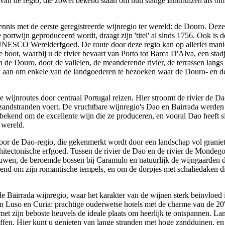
an de regio, die zowel bekend staan om hun statige landhuizen als om
nnis met de eerste geregistreerde wijnregio ter wereld: de Douro. Deze
ortwijn geproduceerd wordt, draagt zijn 'titel' al sinds 1756. Ook is 
NESCO Werelderfgoed. De route door deze regio kan op allerlei mani
 de boot, waarbij u de rivier bevaart van Porto tot Barca D'Alva, een st
 de Douro, door de valleien, de meanderende rivier, de terrassen langs 
jk aan om enkele van de landgoederen te bezoeken waar de Douro- en d
e wijnroutes door centraal Portugal reizen. Hier stroomt de rivier de D
n zandstranden voert. De vruchtbare wijnregio's Dao en Bairrada werde
n bekend om de excellente wijn die ze produceren, en vooral Dao heeft s
 wereld.
door de Dao-regio, die gekenmerkt wordt door een landschap vol graniet
rchitectonische erfgoed. Tussen de rivier de Dao en de rivier de Mondego
bouwen, de beroemde bossen bij Caramulo en natuurlijk de wijngaarden di
kend om zijn romantische tempels, en om de dorpjes met schaliedaken di
e Bairrada wijnregio, waar het karakter van de wijnen sterk beinvloed 
van Luso en Curia: prachtige ouderwetse hotels met de charme van de 20'
e met zijn beboste heuvels de ideale plaats om heerlijk te ontspannen. La
reffen. Hier kunt u genieten van lange stranden met hoge zandduinen, en 