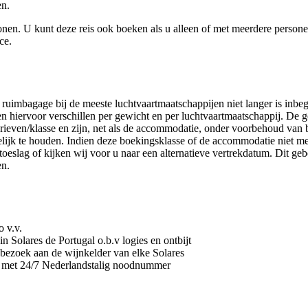
en.
sonen. U kunt deze reis ook boeken als u alleen of met meerdere persone
ce.
ruimbagage bij de meeste luchtvaartmaatschappijen niet langer is inbe
ven hiervoor verschillen per gewicht en per luchtvaartmaatschappij. De 
arieven/klasse en zijn, net als de accommodatie, onder voorbehoud van
elijk te houden. Indien deze boekingsklasse of de accommodatie niet me
toeslag of kijken wij voor u naar een alternatieve vertrekdatum. Dit geb
en.
o v.v.
 Solares de Portugal o.b.v logies en ontbijt
 bezoek aan de wijnkelder van elke Solares
l met 24/7 Nederlandstalig noodnummer