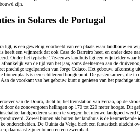
ebouwd zijn.
es in Solares de Portugal
ra ligt, is een geweldig voorbeeld van een plaats waar landbouw en wi
huis heeft een wijnmerk dat ook Casa do Barreiro heet, en onder deze n
erd. Onder het typische 17e-eeuws landhuis ligt een wijnkelder waar b
 afhankelijk van de tijd van het jaar, soms deelnemen aan de druiveno
et prachtige tegelpanelen van Jorge Colaco. Het gebouw, afkomstig uit 1
rale binnenplaats is een schitterend hoogtepunt. De gastenkamers, die in
. Aan de voorkant van het gebouw kunt u genieten van het prachtige uit
teroever van de Douro, dicht bij het treinstation van Ferrao, op de str
d door de zonovergoten hellingen op 170 tot 220 meter hoogte. Dit ge
einschalige landgoederen samen te voegen; het nieuwe landgoed werd 
roduceerd. Zowel binnen als buiten het landhuis is de kenmerkende iden
jke onderscheiden. De Quinta da Veiga biedt een fantastisch uitzicht ov
en; daarnaast zijn er tuinen en een zwembad.