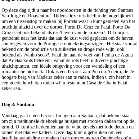
Op deze dag rijdt u naar het noordoosten in de richting van Santana,
Sao Jorge en Boaventura. Tijdens deze reis heeft u de mogelijkheid
om een tussenstop te maken bij Portela waar u kunt genieten van het
prachtig uitzicht over de dorpen Porto Da Cruz en Faial. Porto Da
Cruz staat ook bekend als de ?haven van de kruizen?. Dit dorp is
genoemd naar het kruis dat aan de kust werd geplaatst om de haven
aan te geven voor de Portugese ontdekkingsreizigers. Het staat vooral
bekend om de productie van suikerriet en droge rode wijn, ook
bekend als ?vinho seco?. Faial ligt aan de voet van Penha de Aguia
dat Adelaarsrots betekent. Vanaf de rots heeft u diverse prachtige
uitzichtpunten, een ideale omgeving voor een wandeling of een
romantische picknick. Ook is een bezoek aan Pico do Arieiro, de 2e
hoogste berg van Madeira zeker aan te raden. Indien u zin heeft in
een goede lunch dan raden wij u restaurant Casa de Cha in Faial
zeker aan.
Dag 3: Santana
Vandaag gaat u een bezoek brengen aan Santana, dat bekend staat
om zijn traditionele driehoekige huisjes met strooien daken tot op de
grond. U kunt ze herkennen aan de witte gevels met rode deuren en
ramen met blauwe kaders. Deze dag kunt u gebruiken om een
heerlijke wandeling te maken in de omgeving van Queimadas of u