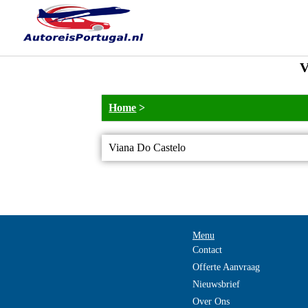
V
Home
>
Viana Do Castelo
Menu
Contact
Offerte Aanvraag
Nieuwsbrief
Over Ons