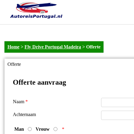
Home
>
Fly Drive Portugal Madeira
>
Offerte
Offerte